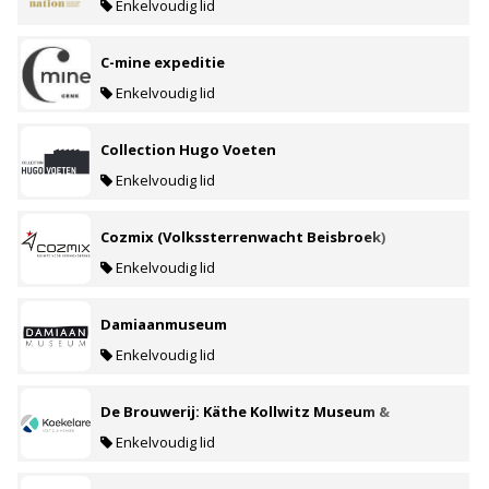
Enkelvoudig lid
C-mine expeditie
Enkelvoudig lid
Collection Hugo Voeten
Enkelvoudig lid
Cozmix (Volkssterrenwacht Beisbroek)
Enkelvoudig lid
Damiaanmuseum
Enkelvoudig lid
De Brouwerij: Käthe Kollwitz Museum &
Fransmansmuseum
Enkelvoudig lid