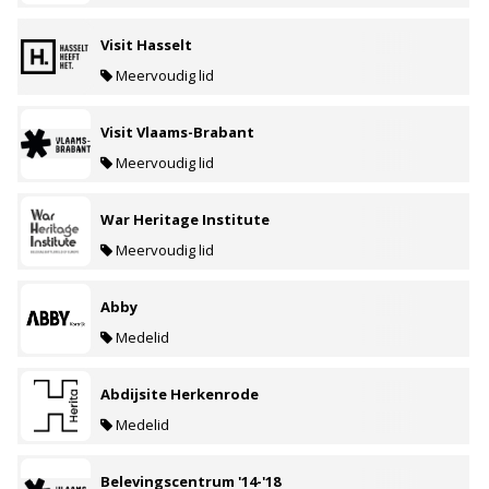
Visit Hasselt
Meervoudig lid
Visit Vlaams-Brabant
Meervoudig lid
War Heritage Institute
Meervoudig lid
Abby
Medelid
Abdijsite Herkenrode
Medelid
Belevingscentrum '14-'18