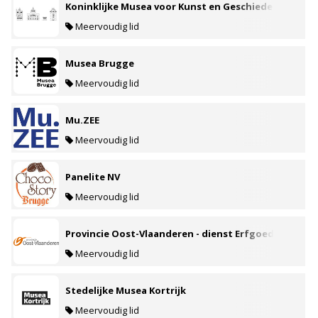
Koninklijke Musea voor Kunst en Geschiedenis
(KMKG)
Meervoudig lid
Musea Brugge
Meervoudig lid
Mu.ZEE
Meervoudig lid
Panelite NV
Meervoudig lid
Provincie Oost-Vlaanderen - dienst Erfgoed &
Erfgoedsites
Meervoudig lid
Stedelijke Musea Kortrijk
Meervoudig lid