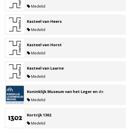
Medelid
Kasteel van Heers
Medelid
Kasteel van Horst
Medelid
Kasteel van Laarne
Medelid
Koninklijk Museum van het Leger en de
Krijgsgeschiedenis
Medelid
Kortrijk 1302
Medelid