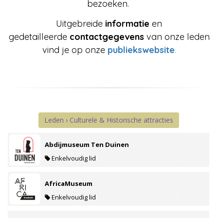
bezoeken.
Uitgebreide
informatie
en
gedetailleerde
contactgegevens
van onze leden
vind je op onze
publiekswebsite
.
Leden › Culturele & Historische attracties
Abdijmuseum Ten Duinen
Enkelvoudig lid
AfricaMuseum
Enkelvoudig lid