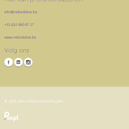
info@riebedebie.be
+32 (0)2 660 87 27
www.riebedebie.be
Volg ons
© 2026. Alle rechten voorbehouden.